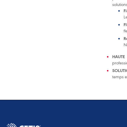
solution
F
L
Fl
f
R
N
HAUTE
professi
SOLUT
temps et