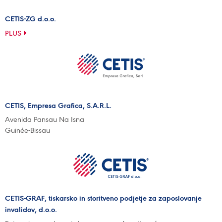
CETIS-ZG d.o.o.
PLUS
CETIS, Empresa Grafica, S.A.R.L.
Avenida Pansau Na Isna
Guinée-Bissau
CETIS-GRAF, tiskarsko in storitveno podjetje za zaposlovanje
invalidov, d.o.o.