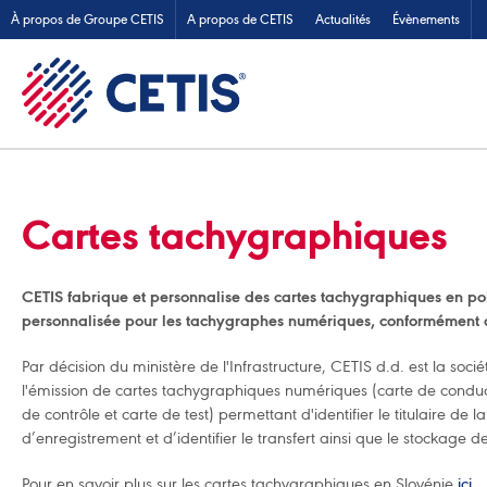
À propos de Groupe CETIS
A propos de CETIS
Actualités
Évènements
Cartes tachygraphiques
CETIS fabrique et personnalise des cartes tachygraphiques en p
personnalisée pour les tachygraphes numériques, conformément
Par décision du ministère de l'Infrastructure, CETIS d.d. est la soc
l'émission de cartes tachygraphiques numériques (carte de conduct
de contrôle et carte de test) permettant d'identifier le titulaire de 
d’enregistrement et d’identifier le transfert ainsi que le stockage 
Pour en savoir plus sur les cartes tachygraphiques en Slovénie
ici
.