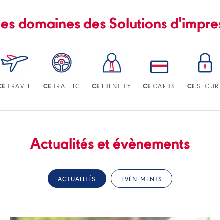
es domaines des Solutions d'impre
TRAVEL
TRAFFIC
IDENTITY
CARDS
SECUR
CE
CE
CE
CE
CE
Actualités et évènements
ACTUALITÉS
EVÈNEMENTS