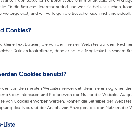
er Wunsch, den Besuchern unserer Website immer aktuelle und wichtige
lte für die Besucher interessant sind und was sie bei uns suchen, kön
te weitergeleitet, und wir verfolgen die Besucher auch nicht individue
nd Cookies?
nd kleine Text-Dateien, die von den meisten Websites auf dem Rechne
solcher Dateien kontrollieren, denn er hat die Möglichkeit in seinem
erden Cookies benutzt?
rden von den meisten Websites verwendet, denn sie ermöglichen die 
gemäß den Interessen und Präferenzen der Nutzer der Website. Aufgru
ilfe von Cookies erworben werden, können die Betreiber der Websites 
ignung des Typs und der Anzahl von Anzeigen, die den Nutzern der
-Liste