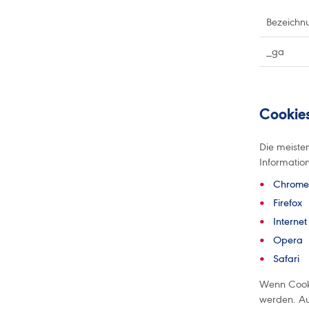
Bezeichn
_ga
Cookies
Die meiste
Informatio
Chrome
Firefox
Internet
Opera
Safari
Wenn Cooki
werden. Au