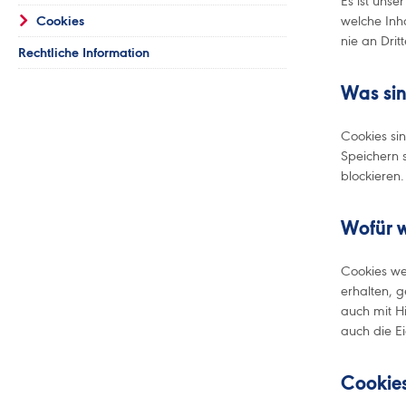
Es ist uns
Cookies
welche Inha
nie an Drit
Rechtliche Information
Was si
Cookies si
Speichern 
blockieren.
Wofür w
Cookies we
erhalten, 
auch mit H
auch die E
Cookies