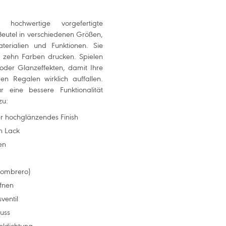
hochwertige vorgefertigte
eutel in verschiedenen Größen,
terialien und Funktionen. Sie
 zehn Farben drucken. Spielen
 oder Glanzeffekten, damit Ihre
en Regalen wirklich auffallen.
r eine bessere Funktionalität
zu:
r hochglänzendes Finish
h Lack
en
Sombrero)
ffnen
ventil
luss