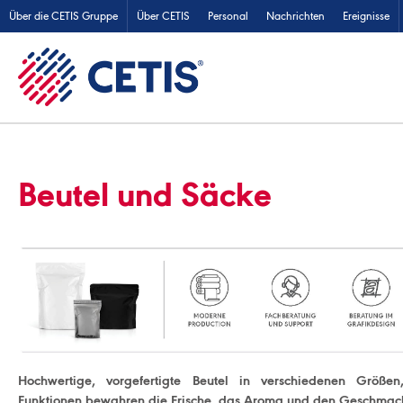
Über die CETIS Gruppe
Über CETIS
Personal
Nachrichten
Ereignisse
Beutel und Säcke
Hochwertige, vorgefertigte Beutel in verschiedenen Größe
Funktionen bewahren die Frische, das Aroma und den Geschmack 