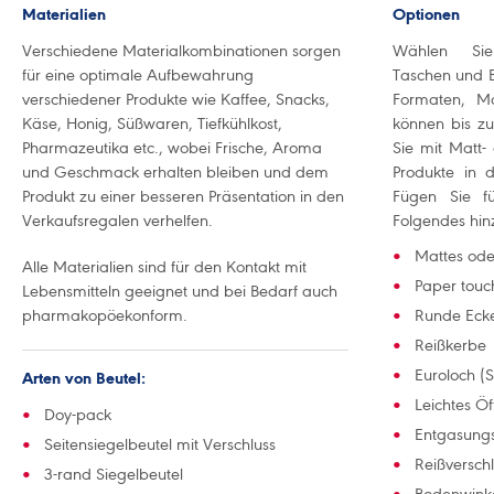
Materialien
Optionen
Verschiedene Materialkombinationen sorgen
Wählen Sie 
für eine optimale Aufbewahrung
Taschen und B
verschiedener Produkte wie Kaffee, Snacks,
Formaten, Ma
Käse, Honig, Süßwaren, Tiefkühlkost,
können bis zu
Pharmazeutika etc., wobei Frische, Aroma
Sie mit Matt-
und Geschmack erhalten bleiben und dem
Produkte in d
Produkt zu einer besseren Präsentation in den
Fügen Sie fü
Verkaufsregalen verhelfen.
Folgendes hin
Mattes ode
Alle Materialien sind für den Kontakt mit
Paper touc
Lebensmitteln geeignet und bei Bedarf auch
pharmakopöekonform.
Runde Eck
Reißkerbe
Euroloch (
Arten von Beutel:
Leichtes Ö
Doy-pack
Entgasungs
Seitensiegelbeutel mit Verschluss
Reißversch
3-rand Siegelbeutel