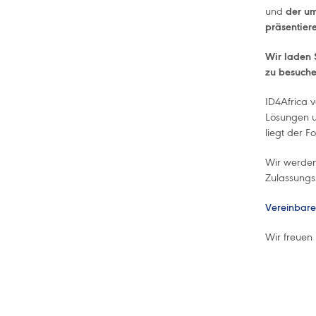
und
der um
präsentier
Wir laden S
zu besuche
ID4Africa 
Lösungen u
liegt der F
Wir werden
Zulassungs
Vereinbare
Wir freuen 