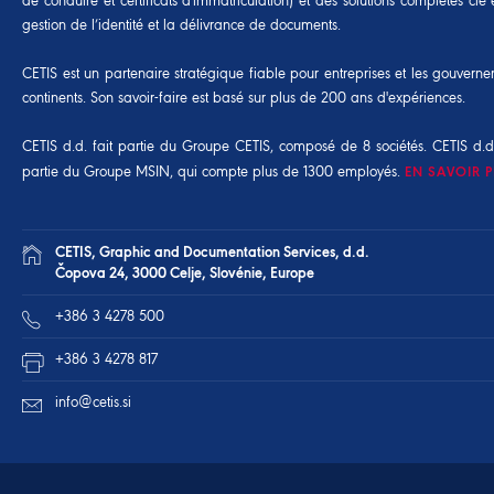
de conduire et certificats d'immatriculation) et des solutions complètes cl
gestion de l’identité et la délivrance de documents.
CETIS est un partenaire stratégique fiable pour entreprises et les gouvern
continents. Son savoir-faire est basé sur plus de 200 ans d'expériences.
CETIS d.d. fait partie du Groupe CETIS, composé de 8 sociétés. CETIS d.d
partie du
Groupe MSIN
, qui compte plus de 1300 employés.
EN SAVOIR 
CETIS, Graphic and Documentation Services, d.d.
Čopova 24, 3000 Celje, Slovénie, Europe
+386 3 4278 500
+386 3 4278 817
info@cetis.si