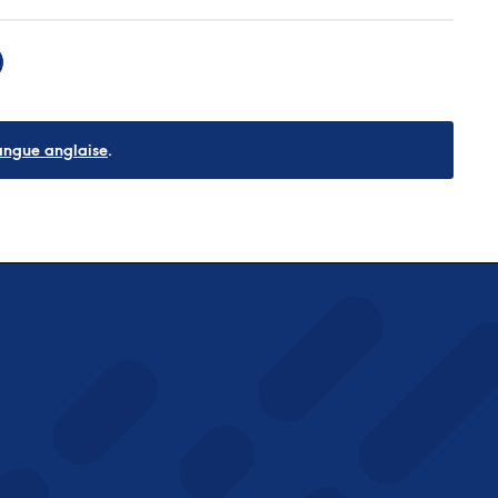
angue anglaise
.