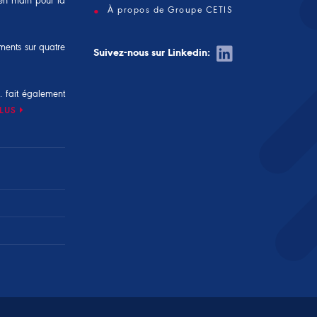
é en main pour la
À propos de Groupe CETIS
ements sur quatre
Suivez-nous sur Linkedin:
. fait également
PLUS