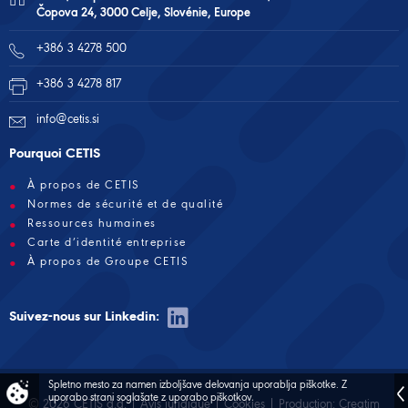
Čopova 24, 3000 Celje, Slovénie, Europe
+386 3 4278 500
+386 3 4278 817
info@cetis.si
Pourquoi CETIS
À propos de CETIS
Normes de sécurité et de qualité
Ressources humaines
Carte d’identité entreprise
À propos de Groupe CETIS
Suivez-nous sur Linkedin:
Spletno mesto za namen izboljšave delovanja uporablja piškotke.
Z
uporabo strani soglašate z uporabo piškotkov.
© 2026 CETIS d.d. |
Avis juridique
|
Cookies
| Production:
Creatim