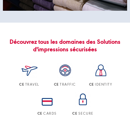
Découvrez tous les domaines des Solutions
d'impressions sécurisées
TRAVEL
TRAFFIC
IDENTITY
CE
CE
CE
CARDS
SECURE
CE
CE