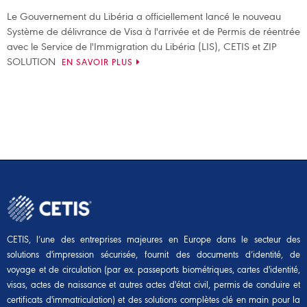
Le Gouvernement du Libéria a officiellement lancé le nouveau
Système de délivrance de Visa à l'arrivée et de Permis de réentrée
avec le Service de l'Immigration du Libéria (LIS), CETIS et ZIP
SOLUTION
EN SAVOIR PLUS
CETIS, l’une des entreprises majeures en Europe dans le secteur des
solutions d'impression sécurisée, fournit des documents d’identité, de
voyage et de circulation (par ex. passeports biométriques, cartes d'identité,
visas, actes de naissance et autres actes d'état civil, permis de conduire et
certificats d'immatriculation) et des solutions complètes clé en main pour la