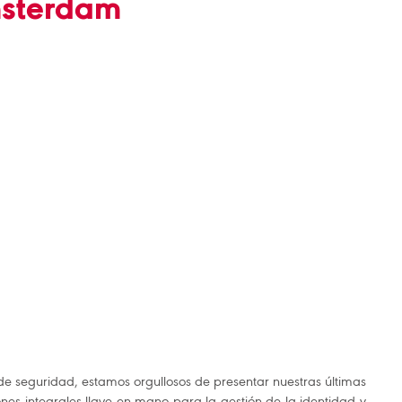
sterdam
de seguridad, estamos orgullosos de presentar nuestras últimas
ones integrales llave en mano para la gestión de la identidad y