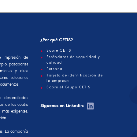
¿Por qué CETIS?
Sobre CETIS
Estándares de seguridad y
e impresión de
calidad
mplo, pasaportes
Personal
imiento y otros
Tarjeta de identificación de
 como soluciones
la empresa
documentos.
Sobre el Grupo CETIS
 desarrolladas
os de los cuatro
Síguenos en Linkedin:
d más exigentes.
ión.
as. La compañía