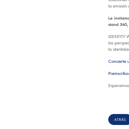
la emisión
Le invitam
stand 340, 
IDENTITY W
las perspec
la identida
Concierte 
Preinscríba
Esperamos v
ATRÁS