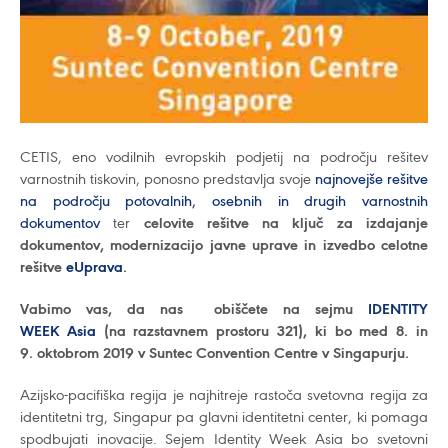
CETIS, eno vodilnih evropskih podjetij na področju rešitev
varnostnih tiskovin, ponosno predstavlja svoje
najnovejše rešitve
na področju potovalnih, osebnih in drugih varnostnih
dokumentov
ter
celovite rešitve
na ključ za izdajanje
dokumentov, modernizacijo javne uprave in izvedbo celotne
rešitve
eUprava
.
Vabimo vas, da nas obiščete na sejmu
IDENTITY
WEEK
Asia
(na razstavnem prostoru 321),
ki bo
med 8. in
9. oktobrom 2019
v
Suntec Convention Centre v Singapurju.
Azijsko-pacifiška regija je najhitreje rastoča svetovna regija za
identitetni trg, Singapur pa glavni identitetni center, ki pomaga
spodbujati inovacije. Sejem Identity Week Asia bo svetovni