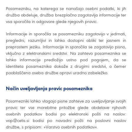
Posamezniku, na katerega se nanašajo osebni podatki, ki jih
družba obdeluje, družba brezplačno zagotavlja informacije ter
vsa sporočila in odgovore glede njegovih pravic.
Informacije in sporočila se posamezniku zagotovijo v jedrnati,
pregledni, razumljivi in lahko dostopni obliki ter jasnem in
preprostem jeziku. Informacije in sporočila se zagotovijo pisno,
vključno z elektronskimi sredstvi. Na zahtevo posameznika se
lahko informacije predložijo ustno pod pogojem, da se
identiteta posameznika dokaže z drugimi sredstvi, o čemer
pooblaščena oseba družbe opravi uradno zabeležko.
Način uveljavljanja pravic posameznika
Posamezniki lahko vlagajo pisne zahteve za uveljavljanje svojih
pravic ter vse morebitne pritožbe glede obdelave njihovih
osebnih podatkov bodisi po elektronski pošti na naslov:
vop@cetis.si bodisi po navadni pošti na poslovni naslov
družbe, s pripisom: »Varstvo osebnih podatkov«.