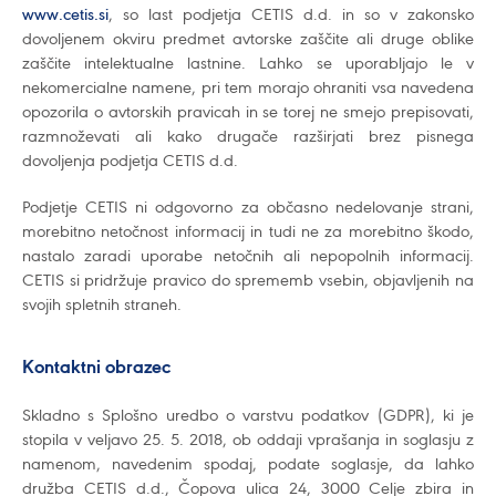
www.cetis.si
, so last podjetja CETIS d.d. in so v zakonsko
dovoljenem okviru predmet avtorske zaščite ali druge oblike
zaščite intelektualne lastnine. Lahko se uporabljajo le v
nekomercialne namene, pri tem morajo ohraniti vsa navedena
opozorila o avtorskih pravicah in se torej ne smejo prepisovati,
razmnoževati ali kako drugače razširjati brez pisnega
dovoljenja podjetja CETIS d.d.
Podjetje CETIS ni odgovorno za občasno nedelovanje strani,
morebitno netočnost informacij in tudi ne za morebitno škodo,
nastalo zaradi uporabe netočnih ali nepopolnih informacij.
CETIS si pridržuje pravico do sprememb vsebin, objavljenih na
svojih spletnih straneh.
Kontaktni obrazec
Skladno s Splošno uredbo o varstvu podatkov (GDPR), ki je
stopila v veljavo 25. 5. 2018, ob oddaji vprašanja in soglasju z
namenom, navedenim spodaj, podate soglasje, da lahko
družba CETIS d.d., Čopova ulica 24, 3000 Celje zbira in