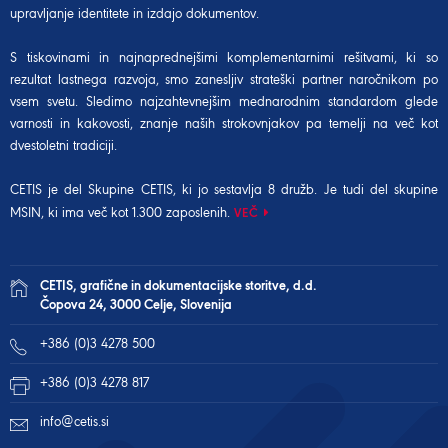
upravljanje identitete in izdajo dokumentov.
S tiskovinami in najnaprednejšimi komplementarnimi rešitvami, ki so
rezultat lastnega razvoja, smo zanesljiv strateški partner naročnikom po
vsem svetu. Sledimo najzahtevnejšim mednarodnim standardom glede
varnosti in kakovosti, znanje naših strokovnjakov pa temelji na več kot
dvestoletni tradiciji.
CETIS je del Skupine CETIS, ki jo sestavlja 8 družb. Je tudi del
skupine
MSIN
, ki ima več kot 1.300 zaposlenih.
VEČ
CETIS, grafične in dokumentacijske storitve, d.d.
Čopova 24, 3000 Celje, Slovenija
+386 (0)3 4278 500
+386 (0)3 4278 817
info@cetis.si