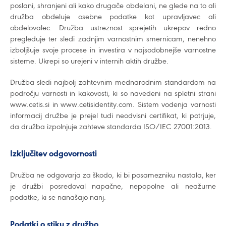
poslani, shranjeni ali kako drugače obdelani, ne glede na to ali
družba obdeluje osebne podatke kot upravljavec ali
obdelovalec. Družba ustreznost sprejetih ukrepov redno
pregleduje ter sledi zadnjim varnostnim smernicam, nenehno
izboljšuje svoje procese in investira v najsodobnejše varnostne
sisteme. Ukrepi so urejeni v internih aktih družbe.
Družba sledi najbolj zahtevnim mednarodnim standardom na
področju varnosti in kakovosti, ki so navedeni na spletni strani
www.cetis.si in www.cetisidentity.com. Sistem vodenja varnosti
informacij družbe je prejel tudi neodvisni certifikat, ki potrjuje,
da družba izpolnjuje zahteve standarda ISO/IEC 27001:2013.
Izključitev odgovornosti
Družba ne odgovarja za škodo, ki bi posamezniku nastala, ker
je družbi posredoval napačne, nepopolne ali neažurne
podatke, ki se nanašajo nanj.
Podatki o stiku z družbo