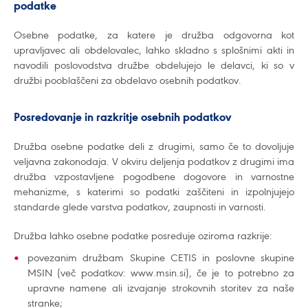
podatke
Osebne podatke, za katere je družba odgovorna kot
upravljavec ali obdelovalec, lahko skladno s splošnimi akti in
navodili poslovodstva družbe obdelujejo le delavci, ki so v
družbi pooblaščeni za obdelavo osebnih podatkov.
Posredovanje in razkritje osebnih podatkov
Družba osebne podatke deli z drugimi, samo če to dovoljuje
veljavna zakonodaja. V okviru deljenja podatkov z drugimi ima
družba vzpostavljene pogodbene dogovore in varnostne
mehanizme, s katerimi so podatki zaščiteni in izpolnjujejo
standarde glede varstva podatkov, zaupnosti in varnosti.
Družba lahko osebne podatke posreduje oziroma razkrije:
povezanim družbam Skupine CETIS in poslovne skupine
MSIN (več podatkov: www.msin.si), če je to potrebno za
upravne namene ali izvajanje strokovnih storitev za naše
stranke;