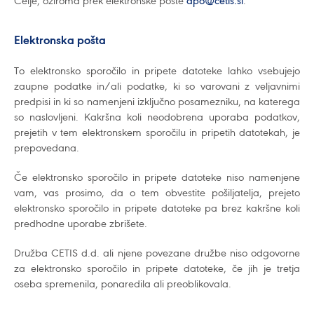
Celje, oziroma prek elektronske pošte
dpo@cetis.si
.
Elektronska pošta
To elektronsko sporočilo in pripete datoteke lahko vsebujejo
zaupne podatke in/ali podatke, ki so varovani z veljavnimi
predpisi in ki so namenjeni izključno posamezniku, na katerega
so naslovljeni. Kakršna koli neodobrena uporaba podatkov,
prejetih v tem elektronskem sporočilu in pripetih datotekah, je
prepovedana.
Če elektronsko sporočilo in pripete datoteke niso namenjene
vam, vas prosimo, da o tem obvestite pošiljatelja, prejeto
elektronsko sporočilo in pripete datoteke pa brez kakršne koli
predhodne uporabe zbrišete.
Družba CETIS d.d. ali njene povezane družbe niso odgovorne
za elektronsko sporočilo in pripete datoteke, če jih je tretja
oseba spremenila, ponaredila ali preoblikovala.