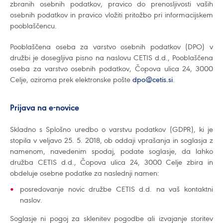
zbranih osebnih podatkov, pravico do prenosljivosti vaših
osebnih podatkov in pravico vložiti pritožbo pri informacijskem
pooblaščencu.
Pooblaščena oseba za varstvo osebnih podatkov (DPO) v
družbi je dosegljiva pisno na naslovu CETIS d.d., Pooblaščena
oseba za varstvo osebnih podatkov, Čopova ulica 24, 3000
Celje, oziroma prek elektronske pošte
dpo@cetis.si
.
Prijava na e-novice
Skladno s Splošno uredbo o varstvu podatkov (GDPR), ki je
stopila v veljavo 25. 5. 2018, ob oddaji vprašanja in soglasja z
namenom, navedenim spodaj, podate soglasje, da lahko
družba CETIS d.d., Čopova ulica 24, 3000 Celje zbira in
obdeluje osebne podatke za naslednji namen:
posredovanje novic družbe CETIS d.d. na vaš kontaktni
naslov.
Soglasje ni pogoj za sklenitev pogodbe ali izvajanje storitev