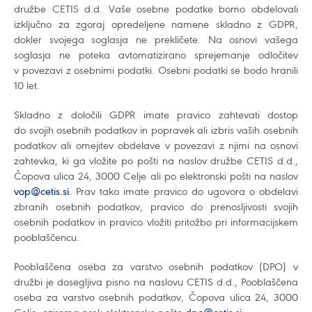
družbe CETIS d.d. Vaše osebne podatke bomo obdelovali
izključno za zgoraj opredeljene namene skladno z GDPR,
dokler svojega soglasja ne prekličete. Na osnovi vašega
soglasja ne poteka avtomatizirano sprejemanje odločitev
v povezavi z osebnimi podatki. Osebni podatki se bodo hranili
10 let.
Skladno z določili GDPR imate pravico zahtevati dostop
do svojih osebnih podatkov in popravek ali izbris vaših osebnih
podatkov ali omejitev obdelave v povezavi z njimi na osnovi
zahtevka, ki ga vložite po pošti na naslov družbe CETIS d.d.,
Čopova ulica 24, 3000 Celje ali po elektronski pošti na naslov
vop@cetis.si
. Prav tako imate pravico do ugovora o obdelavi
zbranih osebnih podatkov, pravico do prenosljivosti svojih
osebnih podatkov in pravico vložiti pritožbo pri informacijskem
pooblaščencu.
Pooblaščena oseba za varstvo osebnih podatkov (DPO) v
družbi je dosegljiva pisno na naslovu CETIS d.d., Pooblaščena
oseba za varstvo osebnih podatkov, Čopova ulica 24, 3000