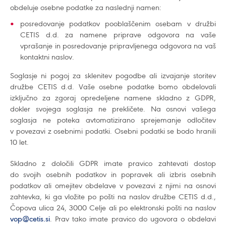
obdeluje osebne podatke za naslednji namen:
posredovanje podatkov pooblaščenim osebam v družbi
CETIS d.d. za namene priprave odgovora na vaše
vprašanje in posredovanje pripravljenega odgovora na vaš
kontaktni naslov.
Soglasje ni pogoj za sklenitev pogodbe ali izvajanje storitev
družbe CETIS d.d. Vaše osebne podatke bomo obdelovali
izključno za zgoraj opredeljene namene skladno z GDPR,
dokler svojega soglasja ne prekličete. Na osnovi vašega
soglasja ne poteka avtomatizirano sprejemanje odločitev
v povezavi z osebnimi podatki. Osebni podatki se bodo hranili
10 let.
Skladno z določili GDPR imate pravico zahtevati dostop
do svojih osebnih podatkov in popravek ali izbris osebnih
podatkov ali omejitev obdelave v povezavi z njimi na osnovi
zahtevka, ki ga vložite po pošti na naslov družbe CETIS d.d.,
Čopova ulica 24, 3000 Celje ali po elektronski pošti na naslov
vop@cetis.si
. Prav tako imate pravico do ugovora o obdelavi