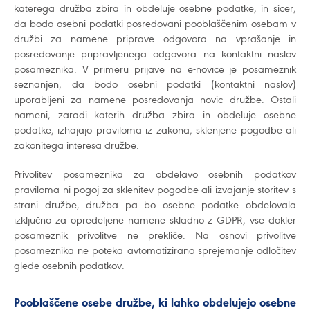
katerega družba zbira in obdeluje osebne podatke, in sicer,
da bodo osebni podatki posredovani pooblaščenim osebam v
družbi za namene priprave odgovora na vprašanje in
posredovanje pripravljenega odgovora na kontaktni naslov
posameznika. V primeru prijave na e-novice je posameznik
seznanjen, da bodo osebni podatki (kontaktni naslov)
uporabljeni za namene posredovanja novic družbe. Ostali
nameni, zaradi katerih družba zbira in obdeluje osebne
podatke, izhajajo praviloma iz zakona, sklenjene pogodbe ali
zakonitega interesa družbe.
Privolitev posameznika za obdelavo osebnih podatkov
praviloma ni pogoj za sklenitev pogodbe ali izvajanje storitev s
strani družbe, družba pa bo osebne podatke obdelovala
izključno za opredeljene namene skladno z GDPR, vse dokler
posameznik privolitve ne prekliče. Na osnovi privolitve
posameznika ne poteka avtomatizirano sprejemanje odločitev
glede osebnih podatkov.
Pooblaščene osebe družbe, ki lahko obdelujejo osebne