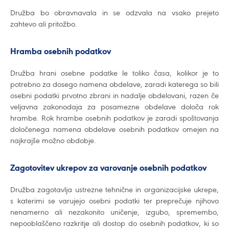
Družba bo obravnavala in se odzvala na vsako prejeto
zahtevo ali pritožbo.
Hramba osebnih podatkov
Družba hrani osebne podatke le toliko časa, kolikor je to
potrebno za dosego namena obdelave, zaradi katerega so bili
osebni podatki prvotno zbrani in nadalje obdelovani, razen če
veljavna zakonodaja za posamezne obdelave določa rok
hrambe. Rok hrambe osebnih podatkov je zaradi spoštovanja
določenega namena obdelave osebnih podatkov omejen na
najkrajše možno obdobje.
Zagotovitev ukrepov za varovanje osebnih podatkov
Družba zagotavlja ustrezne tehnične in organizacijske ukrepe,
s katerimi se varujejo osebni podatki ter preprečuje njihovo
nenamerno ali nezakonito uničenje, izgubo, spremembo,
nepooblaščeno razkritje ali dostop do osebnih podatkov, ki so