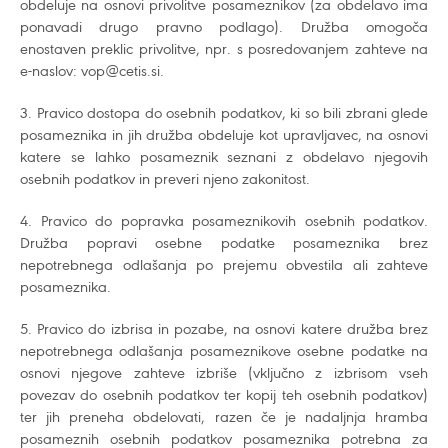
obdeluje na osnovi privolitve posameznikov (za obdelavo ima
ponavadi drugo pravno podlago). Družba omogoča
enostaven preklic privolitve, npr. s posredovanjem zahteve na
e-naslov: vop@cetis.si.
3. Pravico dostopa do osebnih podatkov, ki so bili zbrani glede
posameznika in jih družba obdeluje kot upravljavec, na osnovi
katere se lahko posameznik seznani z obdelavo njegovih
osebnih podatkov in preveri njeno zakonitost.
4. Pravico do popravka posameznikovih osebnih podatkov.
Družba popravi osebne podatke posameznika brez
nepotrebnega odlašanja po prejemu obvestila ali zahteve
posameznika.
5. Pravico do izbrisa in pozabe, na osnovi katere družba brez
nepotrebnega odlašanja posameznikove osebne podatke na
osnovi njegove zahteve izbriše (vključno z izbrisom vseh
povezav do osebnih podatkov ter kopij teh osebnih podatkov)
ter jih preneha obdelovati, razen če je nadaljnja hramba
posameznih osebnih podatkov posameznika potrebna za