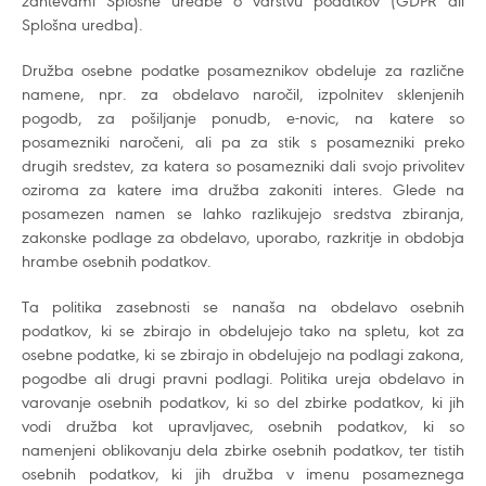
zahtevami Splošne uredbe o varstvu podatkov (GDPR ali
Splošna uredba).
Družba osebne podatke posameznikov obdeluje za različne
namene, npr. za obdelavo naročil, izpolnitev sklenjenih
pogodb, za pošiljanje ponudb, e-novic, na katere so
posamezniki naročeni, ali pa za stik s posamezniki preko
drugih sredstev, za katera so posamezniki dali svojo privolitev
oziroma za katere ima družba zakoniti interes. Glede na
posamezen namen se lahko razlikujejo sredstva zbiranja,
zakonske podlage za obdelavo, uporabo, razkritje in obdobja
hrambe osebnih podatkov.
Ta politika zasebnosti se nanaša na obdelavo osebnih
podatkov, ki se zbirajo in obdelujejo tako na spletu, kot za
osebne podatke, ki se zbirajo in obdelujejo na podlagi zakona,
pogodbe ali drugi pravni podlagi. Politika ureja obdelavo in
varovanje osebnih podatkov, ki so del zbirke podatkov, ki jih
vodi družba kot upravljavec, osebnih podatkov, ki so
namenjeni oblikovanju dela zbirke osebnih podatkov, ter tistih
osebnih podatkov, ki jih družba v imenu posameznega