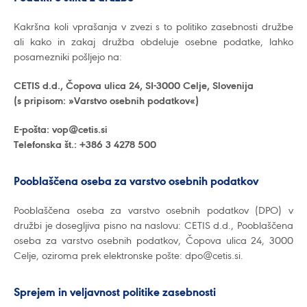
Kakršna koli vprašanja v zvezi s to politiko zasebnosti družbe
ali kako in zakaj družba obdeluje osebne podatke, lahko
posamezniki pošljejo na:
CETIS d.d., Čopova ulica 24, SI-3000 Celje, Slovenija
(s pripisom: »Varstvo osebnih podatkov«)
E-pošta: vop@cetis.si
Telefonska št.: +386 3 4278 500
Pooblaščena oseba za varstvo osebnih podatkov
Pooblaščena oseba za varstvo osebnih podatkov (DPO) v
družbi je dosegljiva pisno na naslovu: CETIS d.d., Pooblaščena
oseba za varstvo osebnih podatkov, Čopova ulica 24, 3000
Celje, oziroma prek elektronske pošte: dpo@cetis.si.
Sprejem in veljavnost politike zasebnosti