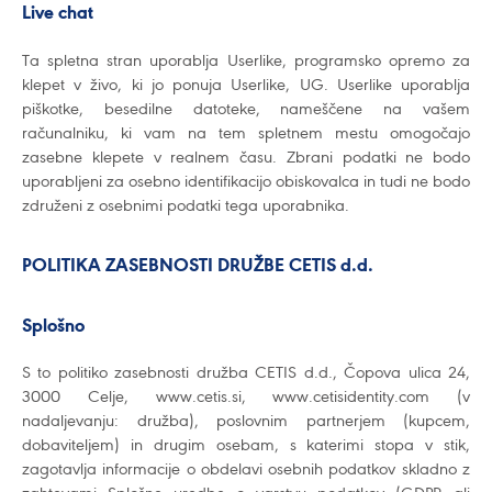
Live chat
Ta spletna stran uporablja Userlike, programsko opremo za
klepet v živo, ki jo ponuja Userlike, UG. Userlike uporablja
piškotke, besedilne datoteke, nameščene na vašem
računalniku, ki vam na tem spletnem mestu omogočajo
zasebne klepete v realnem času. Zbrani podatki ne bodo
uporabljeni za osebno identifikacijo obiskovalca in tudi ne bodo
združeni z osebnimi podatki tega uporabnika.
POLITIKA ZASEBNOSTI DRUŽBE CETIS d.d.
Splošno
S to politiko zasebnosti družba CETIS d.d., Čopova ulica 24,
3000 Celje, www.cetis.si, www.cetisidentity.com (v
nadaljevanju: družba), poslovnim partnerjem (kupcem,
dobaviteljem) in drugim osebam, s katerimi stopa v stik,
zagotavlja informacije o obdelavi osebnih podatkov skladno z