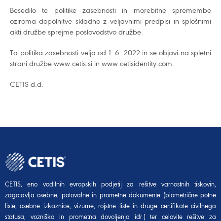
Besedilo te politike zasebnosti in morebitne spremembe
oziroma dopolnitve skladno z veljavnimi predpisi in splošnimi
akti družbe sprejme poslovodstvo družbe.
Ta politika zasebnosti velja od 1. 6. 2022 in se objavi na spletni
strani družbe www.cetis.si in www.cetisidentity.com.
CETIS d.d.
CETIS, eno vodilnih evropskih podjetij za rešitve varnostnih tiskovin,
zagotavlja osebne, potovalne in prometne dokumente (biometrične potne
liste, osebne izkaznice, vizume, rojstne liste in druge certifikate civilnega
statusa, vozniška in prometna dovoljenja idr.) ter celovite rešitve za