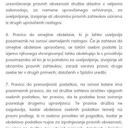
uresničevanje pravnih obveznosti družbe skladno z veljavno
zakonodajo, za namene upravičenega arhiviranja, za
uveljavljanje, izvajanje ali obrambo pravnih zahtevkov oziroma
iz drugih upravičenih razlogov.
6. Pravico do omejitve obdelave, ki jo lahko uveljavlja
posameznik na osnovi utemeljenih razlogov. Če je zahteva do
omejitve obdelave upravičena, se takšni osebni podatki (z
izjemo njihovega shranjevanja) lahko obdelujejo le s privolitvijo
posameznika ali ko je to potrebno za uveljavljanje, izvajanje ali
obrambo pravnih zahtevkov, zaradi varstva pravic druge
osebe ter v drugih primerih, določenih v Splošni uredbi.
7. Pravico do prenosljivosti podatkov, na osnovi katere ima
posameznik pravico, da od družbe zahteva izročitev njegovih
osebnih podatkov, ter pravico, da te podatke brez oviranja
posreduje drugemu upravljavcu. Te pravice družba ne
zagotavlja, kadar obdelava osebnih podatkov temelji na
pravni podlagi, ki ni osebna privolitev ali pogodba, kadar je
obdelava podatkov nujna za izpolnjevanje pravnih obveznosti,