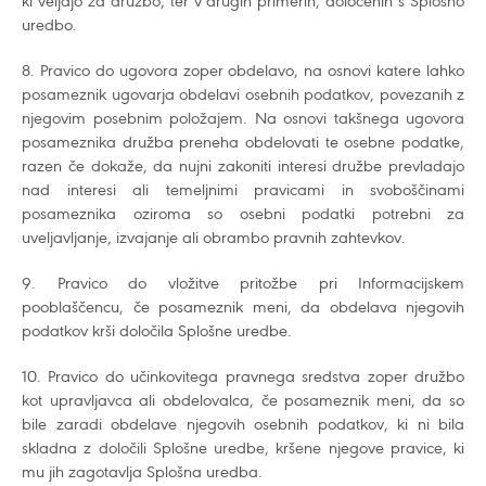
ki veljajo za družbo, ter v drugih primerih, določenih s Splošno
uredbo.
8. Pravico do ugovora zoper obdelavo, na osnovi katere lahko
posameznik ugovarja obdelavi osebnih podatkov, povezanih z
njegovim posebnim položajem. Na osnovi takšnega ugovora
posameznika družba preneha obdelovati te osebne podatke,
razen če dokaže, da nujni zakoniti interesi družbe prevladajo
nad interesi ali temeljnimi pravicami in svoboščinami
posameznika oziroma so osebni podatki potrebni za
uveljavljanje, izvajanje ali obrambo pravnih zahtevkov.
9. Pravico do vložitve pritožbe pri Informacijskem
pooblaščencu, če posameznik meni, da obdelava njegovih
podatkov krši določila Splošne uredbe.
10. Pravico do učinkovitega pravnega sredstva zoper družbo
kot upravljavca ali obdelovalca, če posameznik meni, da so
bile zaradi obdelave njegovih osebnih podatkov, ki ni bila
skladna z določili Splošne uredbe, kršene njegove pravice, ki
mu jih zagotavlja Splošna uredba.