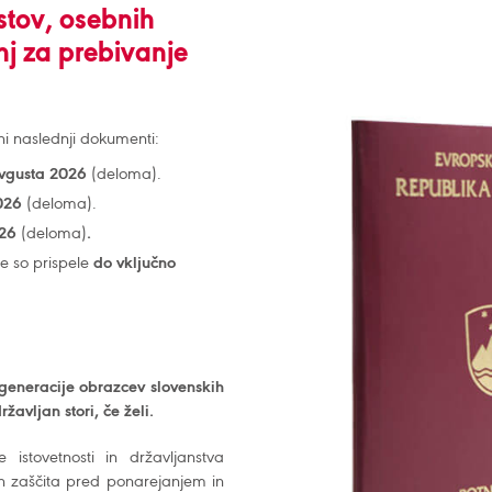
stov, osebnih
nj za prebivanje
ni naslednji dokumenti:
avgusta 2026
(deloma).
2026
(deloma).
26
(deloma)
.
e so prispele
do vključno
 generacije obrazcev slovenskih
ržavljan stori, če želi.
istovetnosti in državljanstva
in zaščita pred ponarejanjem in