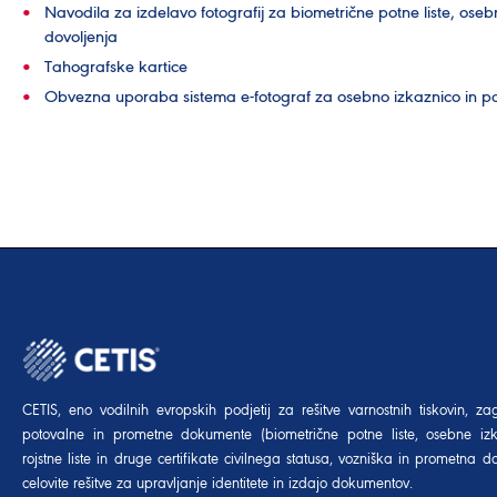
Navodila za izdelavo fotografij za biometrične potne liste, oseb
dovoljenja
Tahografske kartice
Obvezna uporaba sistema e-fotograf za osebno izkaznico in potn
CETIS, eno vodilnih evropskih podjetij za rešitve varnostnih tiskovin, za
potovalne in prometne dokumente (biometrične potne liste, osebne izk
rojstne liste in druge certifikate civilnega statusa, vozniška in prometna dov
celovite rešitve za upravljanje identitete in izdajo dokumentov.