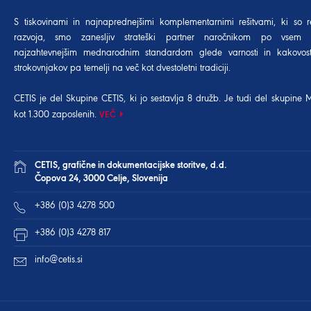
S tiskovinami in najnaprednejšimi komplementarnimi rešitvami, ki so r
razvoja, smo zanesljiv strateški partner naročnikom po vsem 
najzahtevnejšim mednarodnim standardom glede varnosti in kakovost
strokovnjakov pa temelji na več kot dvestoletni tradiciji.
CETIS je del Skupine CETIS, ki jo sestavlja 8 družb. Je tudi del
skupine 
kot 1.300 zaposlenih.
VEČ
CETIS, grafične in dokumentacijske storitve, d.d.
Čopova 24, 3000 Celje, Slovenija
+386 (0)3 4278 500
+386 (0)3 4278 817
info@cetis.si