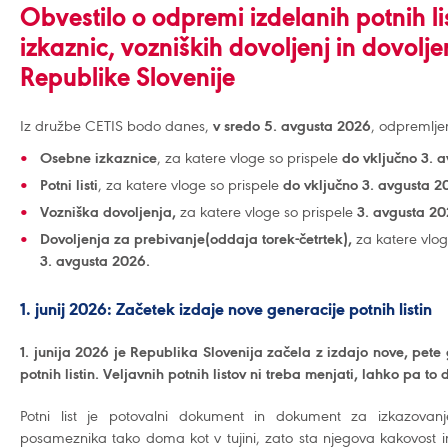
Obvestilo o odpremi izdelanih potnih li
izkaznic, vozniških dovoljenj in dovolje
Republike Slovenije
Iz družbe CETIS bodo danes,
v sredo 5. avgusta 2026
, odpremlje
Osebne izkaznice
, za katere vloge so prispele
do vključno 3. 
Potni listi
, za katere vloge so prispele
do
vključno 3. avgusta 
Vozniška dovoljenja,
za katere vloge so prispele
3. avgusta
20
Dovoljenja za prebivanje(oddaja torek-četrtek),
za katere vlog
3. avgusta 2026.
1. junij 2026: Začetek izdaje nove generacije potnih listin
1. junija 2026 je Republika Slovenija začela z izdajo nove, pete
potnih listin. Veljavnih potnih listov ni treba menjati, lahko pa to d
Potni list je potovalni dokument in dokument za izkazovanje 
posameznika tako doma kot v tujini, zato sta njegova kakovost 