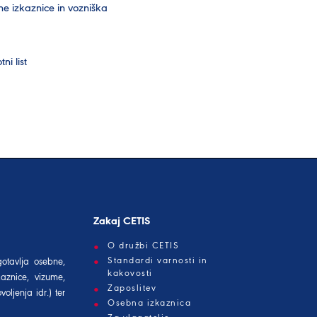
ne izkaznice in vozniška
i list
Zakaj CETIS
O družbi CETIS
Standardi varnosti in
gotavlja osebne,
kakovosti
aznice, vizume,
Zaposlitev
oljenja idr.) ter
Osebna izkaznica