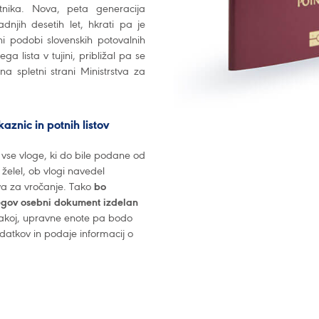
tnika. Nova, peta generacija
dnjih desetih let, hkrati pa je
ni podobi slovenskih potovalnih
lista v tujini, približal pa se
na spletni strani Ministrstva za
aznic in potnih listov
 vse vloge, ki do bile podane od
želel, ob vlogi navedel
ova za vročanje. Tako
bo
njegov osebni dokument izdelan
 takoj, upravne enote pa bodo
tkov in podaje informacij o