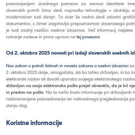
prenarejanjem izrednega pomena za varnost identitete ime
slovenskih potnih listov sledi napredku tehnologije v obdobju za
moderniziran tudi dizajn. Ta sicer še vedno sledi celostni grafič
dokumentov, s čimer zagotavlja prepoznavnost slovenskega potnega 
je tudi zadnji različici osebne izkaznice. Več informacij najdete 
notranje zadeve in javno upravo na
tej povezavi
.
Od 2. oktobra 2025 novosti pri izdaji slovenskih osebnih izk
Nov zakon o potnih listinah in novela zakona o osebni izkaznici
za
2. oktobra 2025 dalje, omogočata, da bo lahko državljan, ki bo to 
elektronski naslov ali dovolil uporabo svojega elektronskega nasl
državljan na svojo elektronsko pošto prejel obvestilo, da je bil 
in predan na pošto
. Na ta način bodo informacije pri državljanih
razbremenjene poizvedovanja ter naknadnega pregledovanja poda
stanju vlog.
Koristne informacije