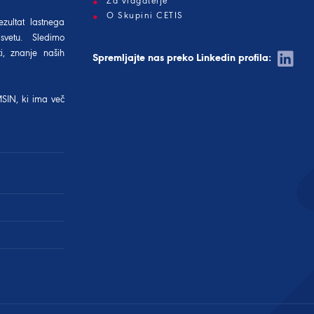
Za vlagatelje
O Skupini CETIS
ezultat lastnega
svetu. Sledimo
i, znanje naših
Spremljajte nas preko Linkedin profila:
MSIN
, ki ima več