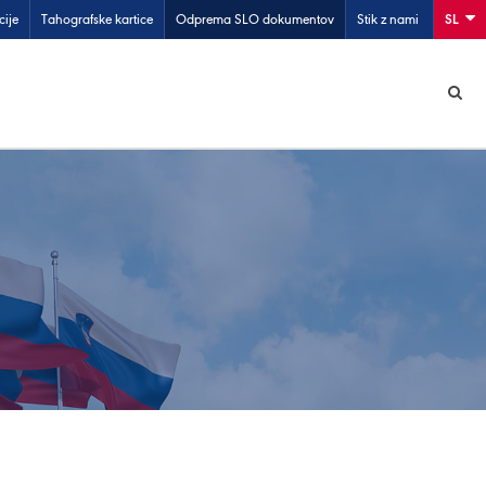
cije
Tahografske kartice
Odprema SLO dokumentov
Stik z nami
SL