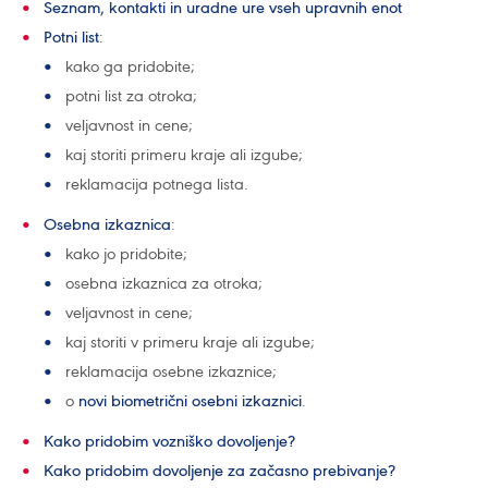
Seznam, kontakti in uradne ure vseh upravnih enot
Potni list
:
kako ga pridobite;
potni list za otroka;
veljavnost in cene;
kaj storiti primeru kraje ali izgube;
reklamacija potnega lista.
Osebna izkaznica
:
kako jo pridobite;
osebna izkaznica za otroka;
veljavnost in cene;
kaj storiti v primeru kraje ali izgube;
reklamacija osebne izkaznice;
o
novi biometrični osebni izkaznici
.
Kako pridobim vozniško dovoljenje?
Kako pridobim dovoljenje za začasno prebivanje?