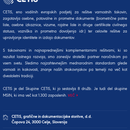
CETIS, eno vodilnih evropskih podjetij za rešitve varnostnih tiskovin,
zagotavlja osebne, potovalne in prometne dokumente (biometrične potne
liste, osebne izkaznice, vizume, rojstne liste in druge certifikate civilnega
statusa, vozniška in prometna dovoljenja idr.) ter celovite rešitve za
upravljanje identitete in izdajo dokumentov.
S tiskovinami in najnaprednejšimi komplementarnimi rešitvami, ki so
rezultat lastnega razvoja, smo zanesljiv strateški partner naročnikom po
vsem svetu. Sledimo najzahtevnejšim mednarodnim standardom glede
varnosti in kakovosti, znanje naših strokovnjakov pa temelji na več kot
dvestoletni tradiciji.
CETIS je del Skupine CETIS, ki jo sestavlja 8 družb. Je tudi del
skupine
MSIN
, ki ima več kot 1.300 zaposlenih.
VEČ
CETIS, grafične in dokumentacijske storitve, d.d.
Čopova 24, 3000 Celje, Slovenija