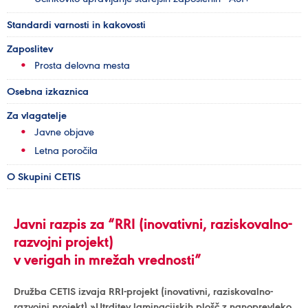
Standardi varnosti in kakovosti
Zaposlitev
Prosta delovna mesta
Osebna izkaznica
Za vlagatelje
Javne objave
Letna poročila
O Skupini CETIS
Javni razpis za “RRI (inovativni, raziskovalno-
razvojni projekt)
v verigah in mrežah vrednosti”
Družba CETIS izvaja RRI-projekt (inovativni, raziskovalno-
razvojni projekt) »Utrditev laminacijskih plošč z nanoprevleko