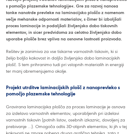
s pomočjo plazemske tehnologije«. Gre za razvoj nanosa
tanke nanotrde prevleke na laminacijsko ploščo z namenom
večje mehanske odpornosti materialov, s čimer bi izboljšali
proces laminacije in podaljšali življenjsko dobo tiskovnih
elementov, in sicer predvidoma za celotno življenjsko dobo
uporabe plošče brez vpliva na osnovne lastnosti proizvoda.
Rešitev je zanimiva za vse tiskarne varnostnih tiskovin, ki si
želijo boljšo kakovost in daljšo življenjsko dobo laminacijskih
plošč. S tem prihranimo tudi pri vstopnih materialih in energiji
ter manj obremenjujemo okolje.
Projekt utrditve laminacijskih plošč z nanoprevleko s
pomočjo plazemske tehnologije
Gravirana laminacijska plošča za proces laminacije je osnova
za izdelavo varnostnih elementov, uporabljenih pri izdelavi
varnostnih tiskovin (potnih listov, osebnih izkaznic, dovoljenj za
prebivanje ...). Omogoča odtis 3D-otipnih elementov, ki jih v tej
kakovosti ne zmore nobena druga grafična tehnika, zato z