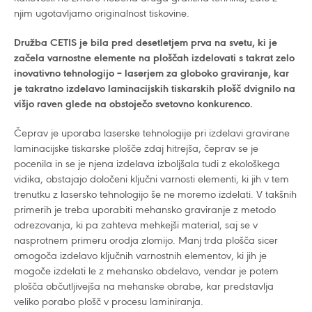
njim ugotavljamo originalnost tiskovine.
Družba CETIS je bila pred desetletjem prva na svetu, ki je
začela varnostne elemente na ploščah izdelovati s takrat zelo
inovativno tehnologijo – laserjem za globoko graviranje, kar
je takratno izdelavo laminacijskih tiskarskih plošč dvignilo na
višjo raven glede na obstoječo svetovno konkurenco.
Čeprav je uporaba laserske tehnologije pri izdelavi gravirane
laminacijske tiskarske plošče zdaj hitrejša, čeprav se je
pocenila in se je njena izdelava izboljšala tudi z ekološkega
vidika, obstajajo določeni ključni varnosti elementi, ki jih v tem
trenutku z lasersko tehnologijo še ne moremo izdelati. V takšnih
primerih je treba uporabiti mehansko graviranje z metodo
odrezovanja, ki pa zahteva mehkejši material, saj se v
nasprotnem primeru orodja zlomijo. Manj trda plošča sicer
omogoča izdelavo ključnih varnostnih elementov, ki jih je
mogoče izdelati le z mehansko obdelavo, vendar je potem
plošča občutljivejša na mehanske obrabe, kar predstavlja
veliko porabo plošč v procesu laminiranja.