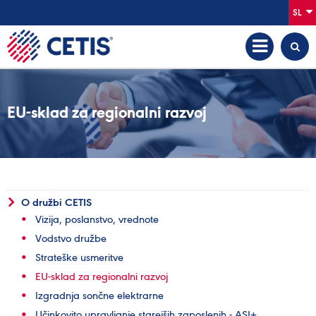
SL
EU-sklad za regionalni razvoj
O družbi CETIS
Vizija, poslanstvo, vrednote
Vodstvo družbe
Strateške usmeritve
EU-sklad za regionalni razvoj
Izgradnja sončne elektrarne
Učinkovito upravljanje starejših zaposlenih - ASI+