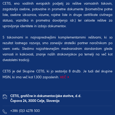
CETIS, eno vodilnih evropskih podjetij za rešitve varnostnih tiskovin,
zagotavlja osebne, potovalne in prometne dokumente (biometrične potne
liste, osebne izkaznice, vizume, rojstne liste in druge certifikate civilnega
statusa, vozniška in prometna dovoljenja idr.) ter celovite rešitve za
upravljanje identitete in izdajo dokumentov.
S tiskovinami in najnaprednejšimi komplementarnimi rešitvami, ki so
rezultat lastnega razvoja, smo zanesljiv strateški partner naročnikom po
vsem svetu. Sledimo najzahtevnejšim mednarodnim standardom glede
varnosti in kakovosti, znanje naših strokovnjakov pa temelji na več kot
dvestoletni tradiciji.
CETIS je del Skupine CETIS, ki jo sestavlja 8 družb. Je tudi del
skupine
MSIN
, ki ima več kot 1.300 zaposlenih.
VEČ
CETIS, grafične in dokumentacijske storitve, d.d.
Čopova 24, 3000 Celje, Slovenija
+386 (0)3 4278 500