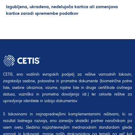
Izgubljena, ukradena, nedelujoča kartica ali zamenjava
kartice zaradi spremembe podatkov
CETIS, eno vodilnih evropskih podjetij za rešitve varnostnih tiskovin,
zagotavlja osebne, potovalne in prometne dokumente (biometrične potne
liste, osebne izkaznice, vizume, rojstne liste in druge certifikate civilnega
statusa, vozniška in prometna dovoljenja idr.) ter celovite rešitve za
upravljanje identitete in izdajo dokumentov.
S tiskovinami in najnaprednejšimi komplementarnimi rešitvami, ki so
rezultat lastnega razvoja, smo zanesljiv strateški partner naročnikom po
vsem svetu. Sledimo najzahtevnejšim mednarodnim standardom glede
varnosti in kakovosti, znanje naših strokovnjakov pa temelji na več kot