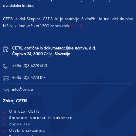
dvestoletni tradiciji.
CETIS je del Skupine CETIS, ki jo sestavlja 8 družb. Je tudi del
skupine
MSIN
, ki ima več kot 1.300 zaposlenih.
VEČ
CETIS, grafične in dokumentacijske storitve, d.d.
Čopova 24, 3000 Celje, Slovenija
+386 (0)3 4278 500
+386 (0)3 4278 817
info@cetis.si
Zakaj CETIS
O družbi CETIS
Standardi varnosti in kakovosti
Zaposlitev
Osebna izkaznica