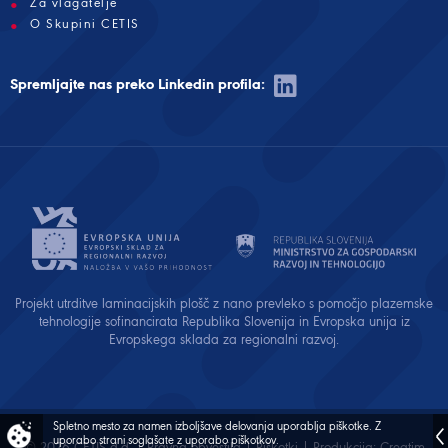
Za vlagatelje
O Skupini CETIS
Spremljajte nas preko Linkedin profila:
Projekt utrditve laminacijskih plošč z nano prevleko s pomočjo plazemske
tehnologije sofinancirata Republika Slovenija in Evropska unija iz
Evropskega sklada za regionalni razvoj.
Spletno mesto za namen izboljšave delovanja uporablja piškotke.
Z
uporabo strani soglašate z uporabo piškotkov.
© 2026 CETIS d.d. |
Pravna obvestila
|
Piškotki
| Produkcija:
Creatim