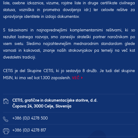
liste, osebne izkaznice, vizume, rojstne liste in druge certifikate civilnega
statusa, vozniška in prometna dovoljenja idr.) ter celovite rešitve za
upravljanje identitete in izdajo dokumentov.
S tiskovinami in najnaprednejšimi komplementarnimi rešitvami, ki so
rezultat lastnega razvoja, smo zanesljiv strateški partner naročnikom po
vsem svetu. Sledimo najzahtevnejšim mednarodnim standardom glede
varnosti in kakovosti, znanje naših strokovnjakov pa temelji na več kot
dvestoletni tradiciji.
CETIS je del Skupine CETIS, ki jo sestavlja 8 družb. Je tudi del
skupine
MSIN
, ki ima več kot 1.300 zaposlenih.
VEČ
CETIS, grafične in dokumentacijske storitve, d.d.
Čopova 24, 3000 Celje, Slovenija
+386 (0)3 4278 500
+386 (0)3 4278 817