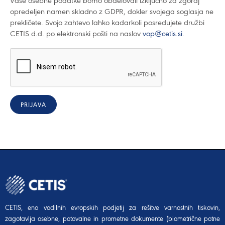
Vaše osebne podatke bomo obdelovali izključno za zgoraj
opredeljen namen skladno z GDPR, dokler svojega soglasja ne
prekličete. Svojo zahtevo lahko kadarkoli posredujete družbi
CETIS d.d. po elektronski pošti na naslov
vop@cetis.si
.
PRIJAVA
CETIS, eno vodilnih evropskih podjetij za rešitve varnostnih tiskovin,
zagotavlja osebne, potovalne in prometne dokumente (biometrične potne