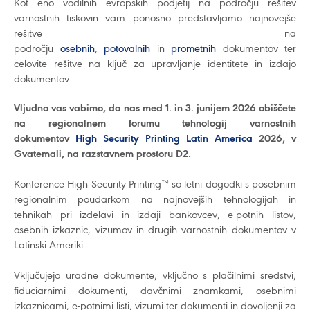
Kot eno vodilnih evropskih podjetij na področju rešitev
varnostnih tiskovin vam ponosno predstavljamo najnovejše
rešitve na
področju
osebnih
,
potovalnih
in
prometnih
dokumentov ter
celovite rešitve na ključ za upravljanje identitete in izdajo
dokumentov.
Vljudno vas vabimo, da nas med 1. in 3. junijem 2026 obiščete
na regionalnem forumu tehnologij varnostnih
dokumentov
High Security Printing Latin America
2026, v
Gvatemali, na razstavnem prostoru D2.
Konference High Security Printing™ so letni dogodki s posebnim
regionalnim poudarkom na najnovejših tehnologijah in
tehnikah pri izdelavi in izdaji bankovcev, e-potnih listov,
osebnih izkaznic, vizumov in drugih varnostnih dokumentov v
Latinski Ameriki.
Vključujejo uradne dokumente, vključno s plačilnimi sredstvi,
fiduciarnimi dokumenti, davčnimi znamkami, osebnimi
izkaznicami, e-potnimi listi, vizumi ter dokumenti in dovoljenji za