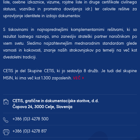
liste, osebne izkaznice, vizume, rojstne liste in druge certifikate civilnega
statusa, vozniška in prometna dovoljenja idr.) ter celovite rešitve za
upravljanje identitete in izdajo dokumentov.
S tiskovinami in najnaprednejšimi komplementarnimi rešitvami, ki so
rezultat lastnega razvoja, smo zanesljiv strateški partner naročnikom po
vsem svetu. Sledimo najzahtevnejšim mednarodnim standardom glede
varnosti in kakovosti, znanje naših strokovnjakov pa temelji na več kot
dvestoletni tradiciji.
CETIS je del Skupine CETIS, ki jo sestavlja 8 družb. Je tudi del
skupine
MSIN
, ki ima več kot 1.300 zaposlenih.
VEČ
CETIS, grafične in dokumentacijske storitve, d.d.
Čopova 24, 3000 Celje, Slovenija
+386 (0)3 4278 500
+386 (0)3 4278 817