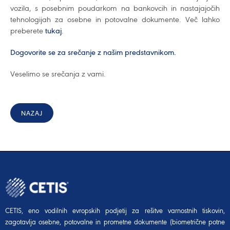
vozila, s posebnim poudarkom na bankovcih in nastajajočih
tehnologijah za osebne in potovalne dokumente. Več lahko
preberete
tukaj
.
Dogovorite se za srečanje z našim predstavnikom.
Veselimo se srečanja z vami.
NAZAJ
CETIS, eno vodilnih evropskih podjetij za rešitve varnostnih tiskovin,
zagotavlja osebne, potovalne in prometne dokumente (biometrične potne