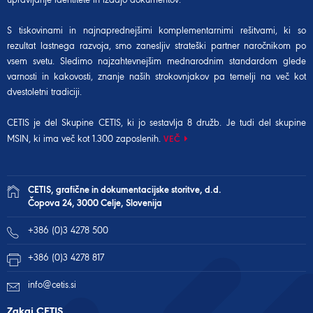
S tiskovinami in najnaprednejšimi komplementarnimi rešitvami, ki so
rezultat lastnega razvoja, smo zanesljiv strateški partner naročnikom po
vsem svetu. Sledimo najzahtevnejšim mednarodnim standardom glede
varnosti in kakovosti, znanje naših strokovnjakov pa temelji na več kot
dvestoletni tradiciji.
CETIS je del Skupine CETIS, ki jo sestavlja 8 družb. Je tudi del
skupine
MSIN
, ki ima več kot 1.300 zaposlenih.
VEČ
CETIS, grafične in dokumentacijske storitve, d.d.
Čopova 24, 3000 Celje, Slovenija
+386 (0)3 4278 500
+386 (0)3 4278 817
info@cetis.si
Zakaj CETIS