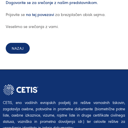
Dogovorite se za srečanje z našim predstavnikom.
Prijavite se
na tej povezavi
za brezplačen obisk sejma.
Veselimo se srečanja z vami.
NAZAJ
CETIS, eno vodilnih evropskih podjetij za rešitve varnostnih tiskovin,
zagotavlja osebne, potovalne in prometne dokumente (biometrične potne
liste, osebne izkaznice, vizume, rojstne liste in druge certifikate civilnega
statusa, vozniška in prometna dovoljenja idr.) ter celovite rešitve za
upravljanje identitete in izdajo dokumentov.