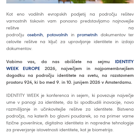
Kot eno vodilnih evropskih podjetij na področju rešitev
varnostnih tiskovin vam ponosno predstavljamo najnovejše
rešitve na
področju
osebnih
,
potovalnih
in
prometnih
dokumentov ter
celovite rešitve na ključ za upravljanje identitete in izdajo
dokumentov.
Vabimo vas, da nas obiščete na sejmu
IDENTITY
WEEK EUROPE
2026, največjem in najpomembnejšem
dogodku na področju identitete na svetu, na razstavnem
prostoru 924, ki bo med 9. in 10. junijem 2026 v Amsterdamu.
IDENTITY WEEK je konferenca in sejem, ki povezuje največje
ume v panogi za identitete, da bi spodbudili inovacije, novo
razmišljanje in učinkovitejše rešitve za identitete. Bistvena
področja, na katerih bo glavni poudarek, so na primer varne
fizične poverilnice, digitalna identiteta in napredne tehnologije
za preverjanje istovetnosti identitete, kot je biometrija.