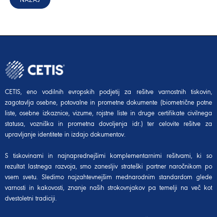
CETIS, eno vodilnih evropskih podjetij za rešitve varnostnih tiskovin,
zagotavlja osebne, potovalne in prometne dokumente (biometrične potne
liste, osebne izkaznice, vizume, rojstne liste in druge certifikate civilnega
statusa, vozniška in prometna dovoljenja idr.) ter celovite rešitve za
upravljanje identitete in izdajo dokumentov.
S tiskovinami in najnaprednejšimi komplementarnimi rešitvami, ki so
rezultat lastnega razvoja, smo zanesljiv strateški partner naročnikom po
vsem svetu. Sledimo najzahtevnejšim mednarodnim standardom glede
varnosti in kakovosti, znanje naših strokovnjakov pa temelji na več kot
dvestoletni tradiciji.