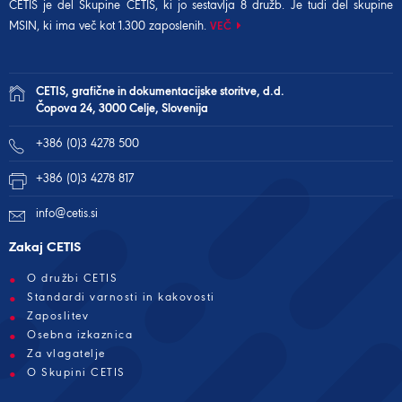
CETIS je del Skupine CETIS, ki jo sestavlja 8 družb. Je tudi del
skupine
MSIN
, ki ima več kot 1.300 zaposlenih.
VEČ
CETIS, grafične in dokumentacijske storitve, d.d.
Čopova 24, 3000 Celje, Slovenija
+386 (0)3 4278 500
+386 (0)3 4278 817
info@cetis.si
Zakaj CETIS
O družbi CETIS
Standardi varnosti in kakovosti
Zaposlitev
Osebna izkaznica
Za vlagatelje
O Skupini CETIS