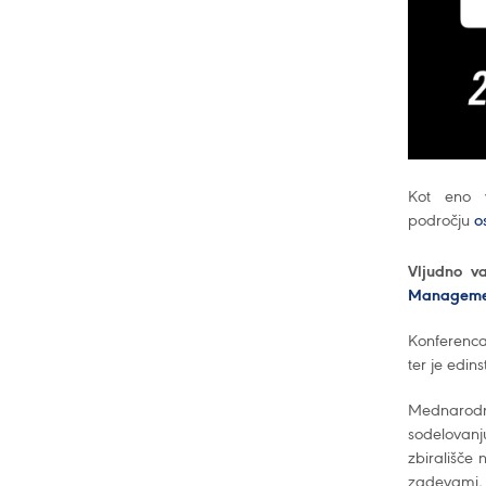
Kot eno v
področju
o
Vljudno v
Managemen
Konferenca 
ter je edin
Mednarodna
sodelovanj
zbirališče 
zadevami, 