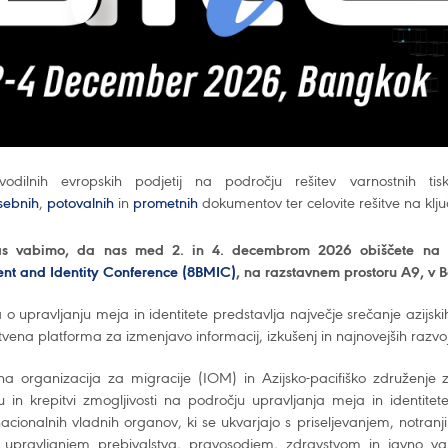
odilnih evropskih podjetij na področju rešitev varnostnih t
sebnih
,
potovalnih
in
prometnih
dokumentov ter celovite rešitve na klju
as vabimo, da nas med 2. in 4. decembrom 2026 obiščete na
t and Identity Conference (8BMIC)
, na razstavnem prostoru A9, v
o upravljanju meja in identitete predstavlja največje srečanje azijsk
stvena platforma za izmenjavo informacij, izkušenj in najnovejših razv
 organizacija za migracije (IOM) in Azijsko-pacifiško združenje
u in krepitvi zmogljivosti na področju upravljanja meja in identit
nacionalnih vladnih organov, ki se ukvarjajo s priseljevanjem, notran
upravljanjem prebivalstva, pravosodjem, zdravstvom in javno var