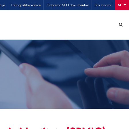
cije
Tahografske kartice
Odprema SLO dokumentov
Stik z nami
SL