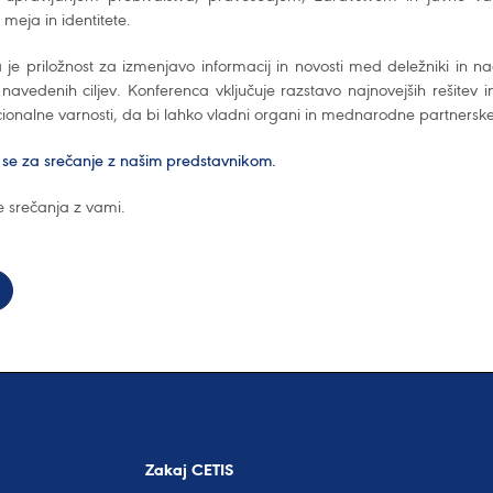
 meja in identitete.
je priložnost za izmenjavo informacij in novosti med deležniki in na
navedenih ciljev. Konferenca vključuje razstavo najnovejših rešitev i
cionalne varnosti, da bi lahko vladni organi in mednarodne partnerske 
 se za srečanje z našim predstavnikom.
e srečanja z vami.
Zakaj CETIS