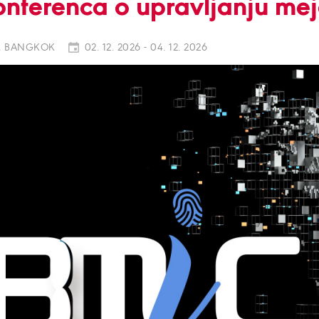
onferenca o upravljanju mej
, BANGKOK
02. 12. 2026 - 04. 12. 2026