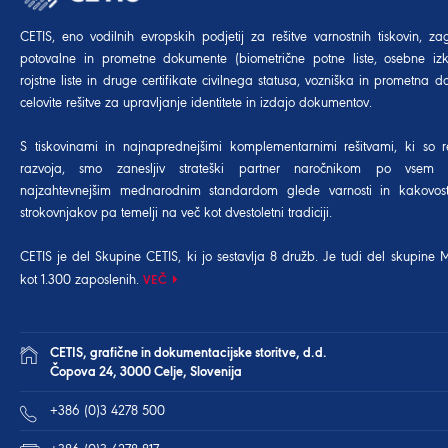
CETIS, eno vodilnih evropskih podjetij za rešitve varnostnih tiskovin, za
potovalne in prometne dokumente (biometrične potne liste, osebne izk
rojstne liste in druge certifikate civilnega statusa, vozniška in prometna dov
celovite rešitve za upravljanje identitete in izdajo dokumentov.
S tiskovinami in najnaprednejšimi komplementarnimi rešitvami, ki so r
razvoja, smo zanesljiv strateški partner naročnikom po vsem 
najzahtevnejšim mednarodnim standardom glede varnosti in kakovost
strokovnjakov pa temelji na več kot dvestoletni tradiciji.
CETIS je del Skupine CETIS, ki jo sestavlja 8 družb. Je tudi del
skupine 
kot 1.300 zaposlenih.
VEČ
CETIS, grafične in dokumentacijske storitve, d.d.
Čopova 24, 3000 Celje, Slovenija
+386 (0)3 4278 500