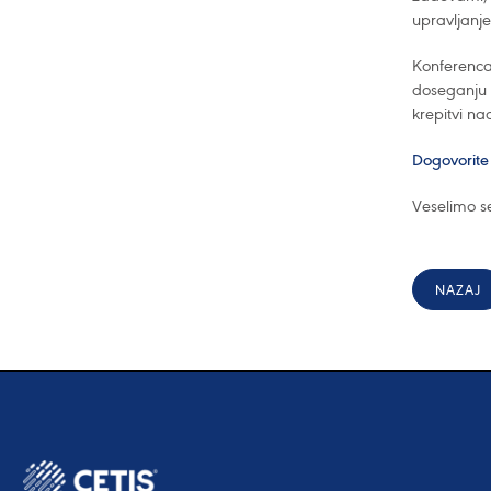
upravljanje
Konferenca 
doseganju 
krepitvi na
Dogovorite
Veselimo s
NAZAJ