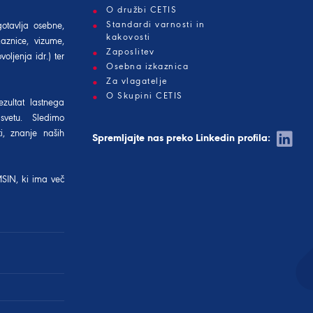
O družbi CETIS
Standardi varnosti in
gotavlja osebne,
kakovosti
aznice, vizume,
Zaposlitev
oljenja idr.) ter
Osebna izkaznica
Za vlagatelje
O Skupini CETIS
ezultat lastnega
svetu. Sledimo
i, znanje naših
Spremljajte nas preko Linkedin profila:
MSIN
, ki ima več