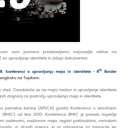
iskovin vam ponosno predstavljamo najnovejše rešitve na
č za upravljanje identitete in izdajo dokumentov.
th
8. konferenci o upravljanju meja in identitete - 8
Border
 Bangkoku na Tajskem.
ih vlad. Osredotoča se na mejni nadzor in upravljanje identitete
ojnih dognanj na področju upravljanja meja in identitete.
 za pametne kartice (APSCA) gostita Konferenco o tehničnem
ete (BMIC) od leta 2010. Konferenca BMIC je postala največje
jimi zadevami, nadzorom meja, registri prebivalstva, carinskimi
nostjo, in drugih agencij, ki so odgovorne za migracije ter