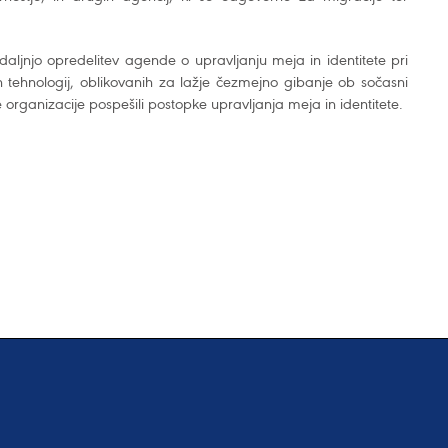
daljnjo opredelitev agende o upravljanju meja in identitete pri
n tehnologij, oblikovanih za lažje čezmejno gibanje ob sočasni
organizacije pospešili postopke upravljanja meja in identitete.