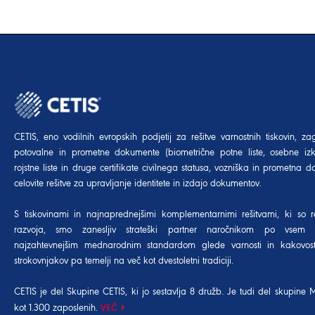
CETIS, eno vodilnih evropskih podjetij za rešitve varnostnih tiskovin, za
potovalne in prometne dokumente (biometrične potne liste, osebne izk
rojstne liste in druge certifikate civilnega statusa, vozniška in prometna dov
celovite rešitve za upravljanje identitete in izdajo dokumentov.
S tiskovinami in najnaprednejšimi komplementarnimi rešitvami, ki so r
razvoja, smo zanesljiv strateški partner naročnikom po vsem 
najzahtevnejšim mednarodnim standardom glede varnosti in kakovost
strokovnjakov pa temelji na več kot dvestoletni tradiciji.
CETIS je del Skupine CETIS, ki jo sestavlja 8 družb. Je tudi del
skupine 
kot 1.300 zaposlenih.
VEČ