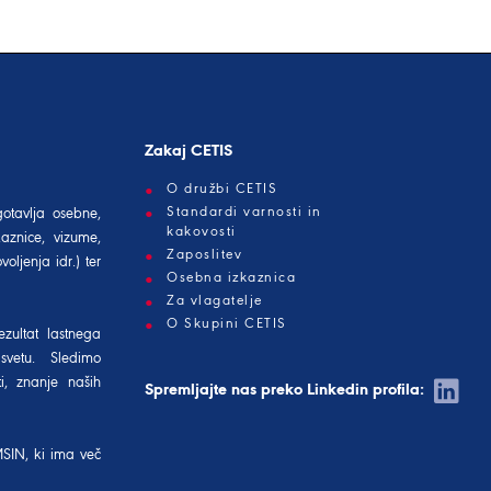
Zakaj CETIS
O družbi CETIS
Standardi varnosti in
gotavlja osebne,
kakovosti
aznice, vizume,
Zaposlitev
oljenja idr.) ter
Osebna izkaznica
Za vlagatelje
O Skupini CETIS
ezultat lastnega
svetu. Sledimo
i, znanje naših
Spremljajte nas preko Linkedin profila:
MSIN
, ki ima več