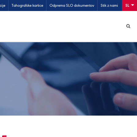
cije
Tahografske kartice
Odprema SLO dokumentov
Stik z nami
SL