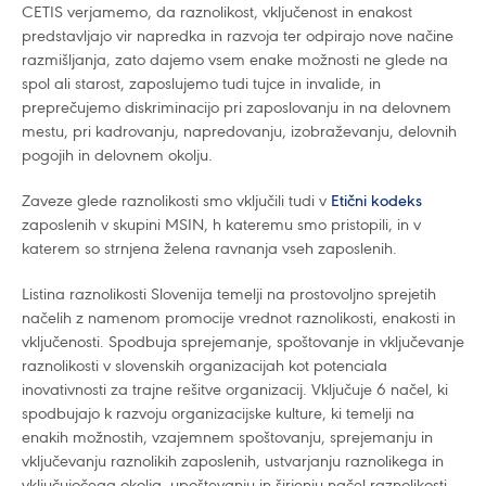
CETIS verjamemo, da raznolikost, vključenost in enakost
predstavljajo vir napredka in razvoja ter odpirajo nove načine
razmišljanja, zato dajemo vsem enake možnosti ne glede na
spol ali starost, zaposlujemo tudi tujce in invalide, in
preprečujemo diskriminacijo pri zaposlovanju in na delovnem
mestu, pri kadrovanju, napredovanju, izobraževanju, delovnih
pogojih in delovnem okolju.
Zaveze glede raznolikosti smo vključili tudi v
Etični kodeks
zaposlenih v skupini MSIN, h kateremu smo pristopili, in v
katerem so strnjena želena ravnanja vseh zaposlenih.
Listina raznolikosti Slovenija temelji na prostovoljno sprejetih
načelih z namenom promocije vrednot raznolikosti, enakosti in
vključenosti. Spodbuja sprejemanje, spoštovanje in vključevanje
raznolikosti v slovenskih organizacijah kot potenciala
inovativnosti za trajne rešitve organizacij. Vključuje 6 načel, ki
spodbujajo k razvoju organizacijske kulture, ki temelji na
enakih možnostih, vzajemnem spoštovanju, sprejemanju in
vključevanju raznolikih zaposlenih, ustvarjanju raznolikega in
vključujočega okolja, upoštevanju in širjenju načel raznolikosti