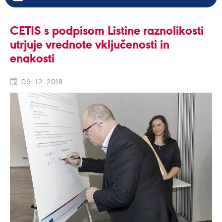
CETIS s podpisom Listine raznolikosti
utrjuje vrednote vključenosti in
enakosti
06. 12. 2018