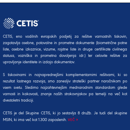
CETIS, eno vodilnih evropskih podjetij za rešitve varnostnih tiskovin,
zagotavlja osebne, potovalne in prometne dokumente (biometrične potne
liste, osebne izkaznice, vizume, rojstne liste in druge certifikate civilnega
statusa, vozniška in prometna dovoljenja idr.) ter celovite rešitve za
upravljanje identitete in izdajo dokumentov.
S tiskovinami in najnaprednejšimi komplementarnimi rešitvami, ki so
rezultat lastnega razvoja, smo zanesljiv strateški partner naročnikom po
vsem svetu. Sledimo najzahtevnejšim mednarodnim standardom glede
varnosti in kakovosti, znanje naših strokovnjakov pa temelji na več kot
dvestoletni tradiciji.
CETIS je del Skupine CETIS, ki jo sestavlja 8 družb. Je tudi del
skupine
MSIN
, ki ima več kot 1.300 zaposlenih.
VEČ