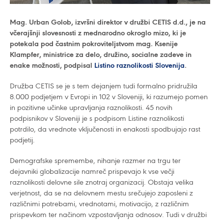
Mag. Urban Golob, izvršni direktor v družbi CETIS d.d., je na
včerajšnji slovesnosti z mednarodno okroglo mizo, ki je
potekala pod častnim pokroviteljstvom mag. Ksenije
Klampfer, ministrice za delo, družino, socialne zadeve in
enake možnosti, podpisal
Listino raznolikosti Slovenija
.
Družba CETIS se je s tem dejanjem tudi formalno pridružila
8.000 podjetjem v Evropi in 102 v Sloveniji, ki razumejo pomen
in pozitivne učinke upravljanja raznolikosti. 45 novih
podpisnikov v Sloveniji je s podpisom Listine raznolikosti
potrdilo, da vrednote vključenosti in enakosti spodbujajo rast
podjetij.
Demografske spremembe, nihanje razmer na trgu ter
dejavniki globalizacije namreč prispevajo k vse večji
raznolikosti delovne sile znotraj organizacij. Obstaja velika
verjetnost, da se na delovnem mestu srečujejo zaposleni z
različnimi potrebami, vrednotami, motivacijo, z različnim
prispevkom ter načinom vzpostavljanja odnosov. Tudi v družbi