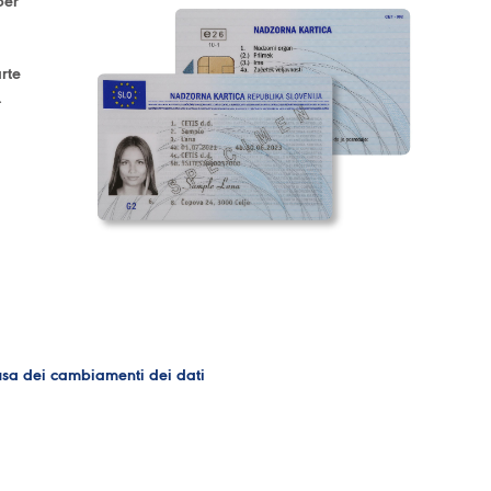
per
rte
e.
ausa dei cambiamenti dei dati