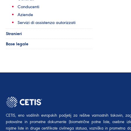
Conducenti
Aziende
Servizi di assistenza autorizzati
Stranieri
Base legale
CETIS, eno vodilnih evropskih podjetij za rešitve varnostnih tiskovin, za
potovalne in prometne dokumente (biometrične potne liste, osebne izk
rojstne liste in druge certifikate civilnega statusa, vozniška in prometna dov