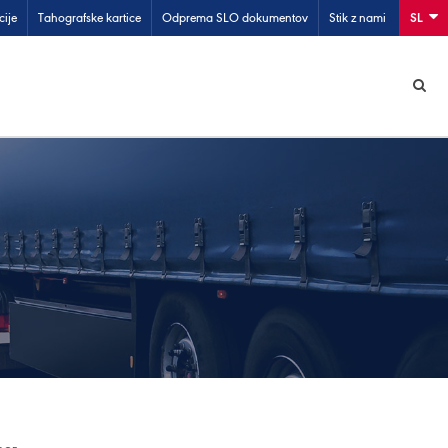
cije
Tahografske kartice
Odprema SLO dokumentov
Stik z nami
SL