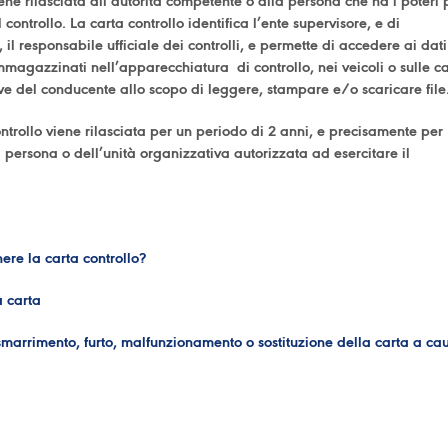
ene rilasciata all’autorità competente o alla persona che ha i poteri 
l controllo. La carta controllo identifica l’ente supervisore, e di
 il responsabile ufficiale dei controlli, e permette di accedere ai dati
magazzinati nell’apparecchiatura di controllo, nei veicoli o sulle ca
ive del conducente allo scopo di leggere, stampare e/o scaricare fil
ntrollo viene rilasciata per un periodo di 2 anni, e precisamente per
 persona o dell’unità organizzativa autorizzata ad esercitare il
ere la carta controllo?
a carta
 smarrimento, furto, malfunzionamento o sostituzione della carta a c