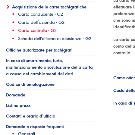
La carta vi
Acquisizione delle carte tachigrafiche
effettuare i
preferenza,
Carta conducente - G2
che sono im
Carta dell’azienda - G2
identificat
Carta controllo - G2
Scheda dell'officina di assistenza - G2
La carta co
conto della
Officine autorizzate per tachigrafi
controllo.
In caso di smarrimento, furto,
malfunzionamento o sostituzione della carta
a causa dei cambiamenti dei dati
Come otten
Codice di omologazione
Costo dell
Domande
In caso di
Listino prezzi
Contatti e orario d’ufficio
Domande e risposte frequenti
Generali