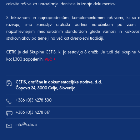
celovite rešitve za upravljanje identitete in izdajo dokumentov.
S tiskovinami in najnaprednejšimi komplementarnimi rešitvami, ki so r
razvoja, smo zanesljiv strateški partner naročnikom po vsem 
najzahtevnejšim mednarodnim standardom glede varnosti in kakovost
strokovnjakov pa temelji na več kot dvestoletni tradiciji.
CETIS je del Skupine CETIS, ki jo sestavlja 8 družb. Je tudi del
skupine 
kot 1.300 zaposlenih.
VEČ
CETIS, grafične in dokumentacijske storitve, d.d.
Čopova 24, 3000 Celje, Slovenija
+386 (0)3 4278 500
+386 (0)3 4278 817
info@cetis.si