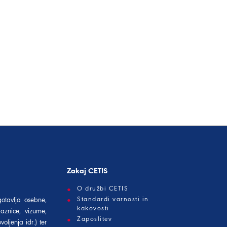
Zakaj CETIS
O družbi CETIS
Standardi varnosti in
gotavlja osebne,
kakovosti
aznice, vizume,
Zaposlitev
oljenja idr.) ter