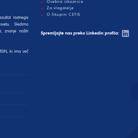
Osebna izkaznica
Za vlagatelje
O Skupini CETIS
ezultat lastnega
svetu. Sledimo
i, znanje naših
Spremljajte nas preko Linkedin profila:
MSIN
, ki ima več